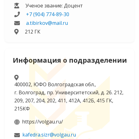
Ученое звание: Доцент
+7 (904) 774-89-30
a.tibirkov@mail.ru
212 ГК
Информация о подразделении
400002, ЮФО Волгоградская обл.,
г. Волгоград, пр. Университетский, д. 26. 212,
209, 207, 204, 202, 411, 412А, 412Б, 415 ГК,
215КФ
https://volgau.ru/
kafedra.sizr@volgau.ru