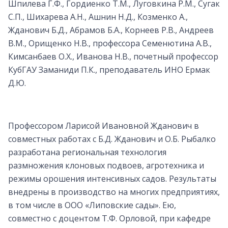
Шпилева Г.Ф., Гордиенко Т.М., Луговкина Р.М., Сугак
С.П., Шихарева А.Н., Ашнин Н.Д., Козменко А.,
Жданович Б.Д., Абрамов Б.А., Корнеев Р.В., Андреев
В.М., Орищенко Н.В., профессора Семенютина А.В.,
Кимсанбаев О.Х., Иванова Н.В., почетный профессор
КубГАУ Заманиди П.К., преподаватель ИНО Ермак
Д.Ю.
Профессором Ларисой Ивановной Жданович в
совместных работах с Б.Д. Жданович и О.Б. Рыбалко
разработана региональная технология
размножения клоновых подвоев, агротехника и
режимы орошения интенсивных садов. Результаты
внедрены в производство на многих предприятиях,
в том числе в ООО «Липовские сады». Ею,
совместно с доцентом Т.Ф. Орловой, при кафедре