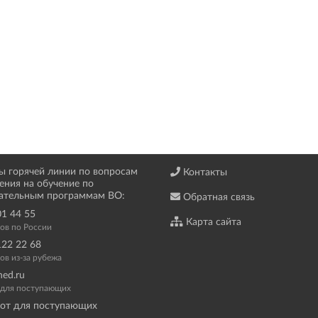
ы горячей линии по вопросам
Контакты
ения на обучение по
ательным программам ВО:
Обратная связь
01 44 55
Карта сайта
ков по России
122 22 68
ов из-за рубежа
ned.ru
а для поступающих
от для поступающих