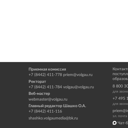
Контакт
Приемная комиссия
поступл
+7 (8442) 411-778
priem@volgau.ru
образов
Ректорат
8 800 3
+7 (8442) 411-784
volgau@volgau.ru
для звон
Веб-мастер
+7 495 
webmaster@volgau.ru
для звонк
Главный редактор Шашко О.А.
priem@i
+7 (8442) 411-116
эл. почт
shashko.volgaumedia@bk.ru
Чат-б