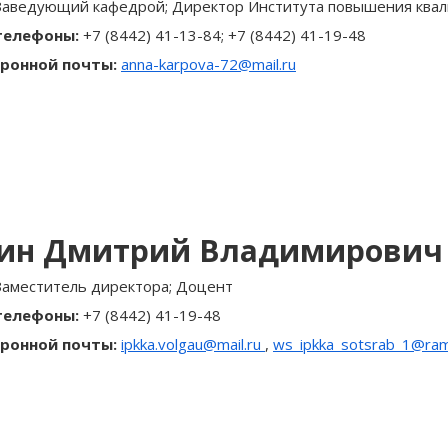
Заведующий кафедрой; Директор Института повышения квал
телефоны:
+7 (8442) 41-13-84; +7 (8442) 41-19-48
ронной почты:
anna-karpova-72@mail.ru
ин Дмитрий Владимирович
Заместитель директора; Доцент
телефоны:
+7 (8442) 41-19-48
ронной почты:
ipkka.volgau@mail.ru
,
ws_ipkka_sotsrab_1@ram