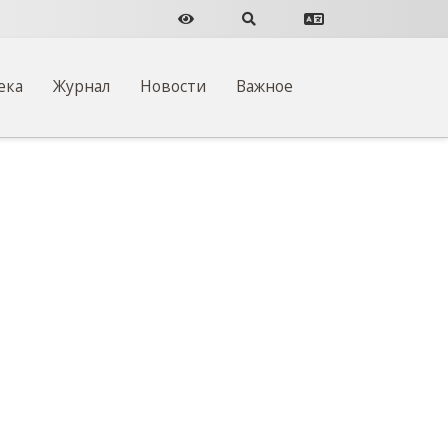
Версия для слабовидящих
Поиск по сайту
Перевести сайт
ека
Журнал
Новости
Важное