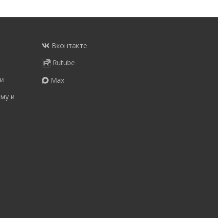
Вконтакте
Rutube
и
Max
му и