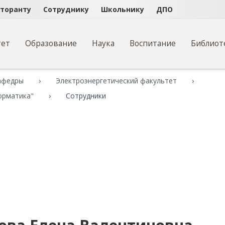
кторанту
Сотруднику
Школьнику
ДПО
тет
Образование
Наука
Воспитание
Библиот
афедры
Электроэнергетический факультет
орматика"
Сотрудники