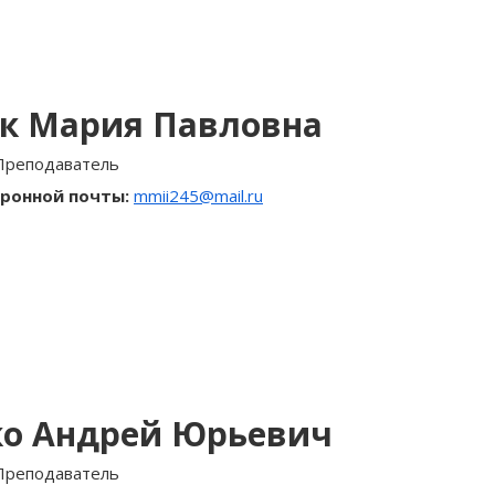
к Мария Павловна
Преподаватель
ронной почты:
mmii245@mail.ru
ко Андрей Юрьевич
Преподаватель