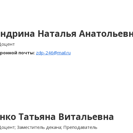
андрина Наталья Анатольев
Доцент
ронной почты:
zdp-246@mail.ru
нко Татьяна Витальевна
Доцент; Заместитель декана; Преподаватель