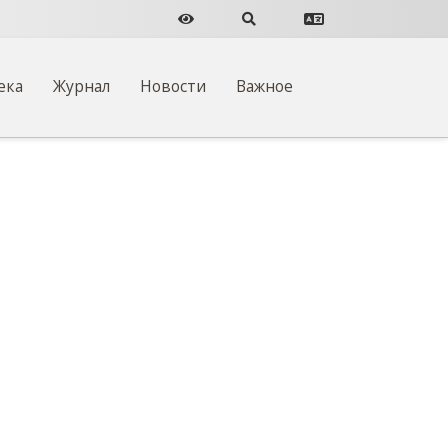
Версия для слабовидящих
Поиск по сайту
Перевести сайт
ека
Журнал
Новости
Важное