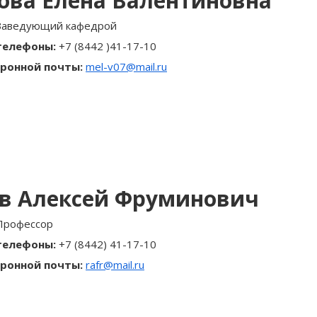
ова Елена Валентиновна
Заведующий кафедрой
телефоны:
+7 (8442 )41-17-10
ронной почты:
mel-v07@mail.ru
ев Алексей Фруминович
Профессор
телефоны:
+7 (8442) 41-17-10
ронной почты:
rafr@mail.ru