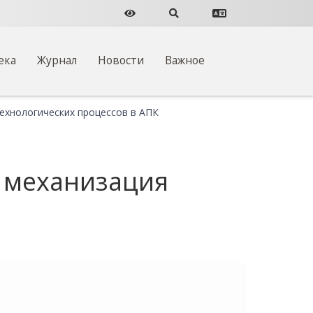
Версия для слабовидящих
Поиск по сайту
Перевести сайт
ека
Журнал
Новости
Важное
ехнологических процессов в АПК
и механизация