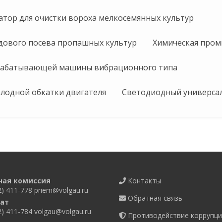
тор для очистки вороха мелкосемянных культур
здового посева пропашных культур
Химическая пром
рабатывающей машины вибрационного типа
олодной обкатки двигателя
Светодиодный универса
ная комиссия
Контакты
2) 411-778
priem@volgau.ru
Обратная связь
ат
2) 411-784
volgau@volgau.ru
Противодействие коррупци