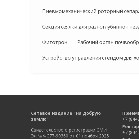
Пневмомеханический роторный сепара
Секция сеялки для разноглубинно-гне
Фитотрон
Рабочий орган почвооб
Устройство управления стендом для х
Сетевое издание "На добрую
Прием
землю"
+7 (844
Ректор
Свидетельство о регистрации СМИ
+7 (844
Эл № ФС77-90360 от 01 ноября 2025