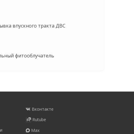
ывка впускного тракта ДВС
льный фитооблучатель
Вконтакте
Rutube
и
Max