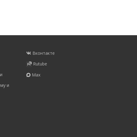
Вконтакте
Rutube
и
Max
му и