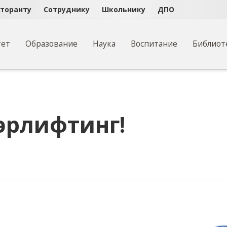
кторанту
Сотруднику
Школьнику
ДПО
тет
Образование
Наука
Воспитание
Библиот
фтинг!
эрлифтинг!