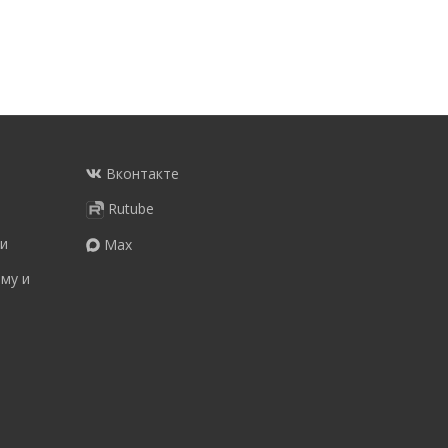
Вконтакте
Rutube
и
Max
му и