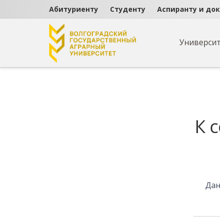
Абитуриенту
Студенту
Аспиранту и до
Универси
Страница не найде
К 
Дан