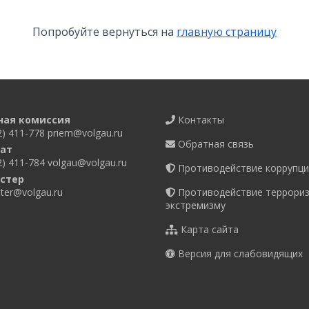
Попробуйте вернуться на
главную страницу
ная комиссия
Контакты
2) 411-778
priem@volgau.ru
Обратная связь
ат
2) 411-784
volgau@volgau.ru
Противодействие коррупци
стер
er@volgau.ru
Противодействие террориз
экстремизму
Карта сайта
Версия для слабовидящих