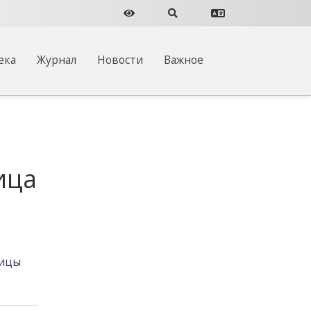
Версия для слабовидящих
Поиск по сайту
Перевести сайт
ека
Журнал
Новости
Важное
ица
ницы