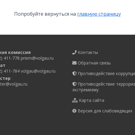
Попробуйте вернуться на
главную страницу
ная комиссия
Контакты
2) 411-778
priem@volgau.ru
Обратная связь
ат
2) 411-784
volgau@volgau.ru
Противодействие коррупци
стер
er@volgau.ru
Противодействие террориз
экстремизму
Карта сайта
Версия для слабовидящих