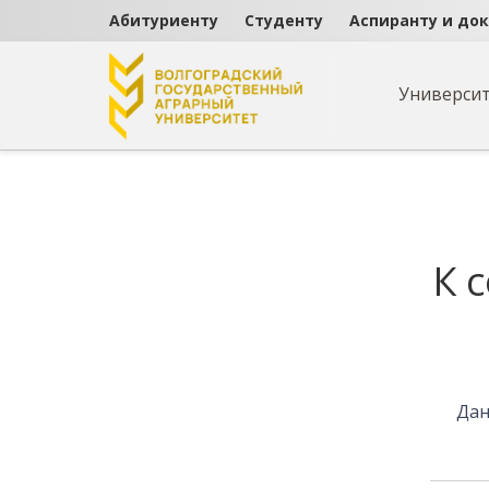
Абитуриенту
Студенту
Аспиранту и до
Универси
Страница не найде
К 
Дан