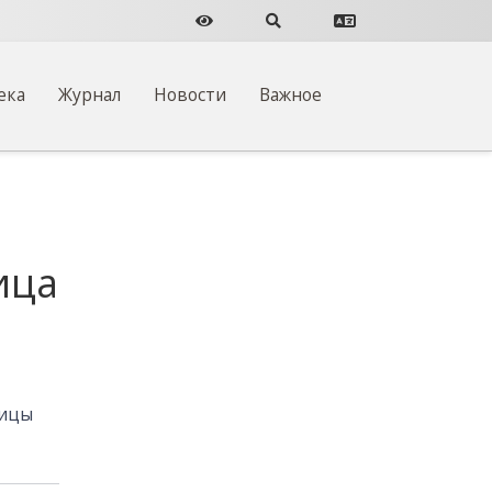
Версия для слабовидящих
Поиск по сайту
Перевести сайт
ека
Журнал
Новости
Важное
ица
ницы