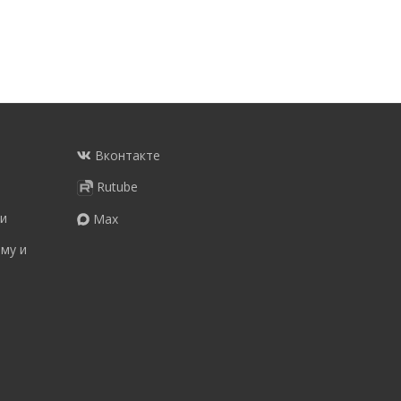
Вконтакте
Rutube
и
Max
му и