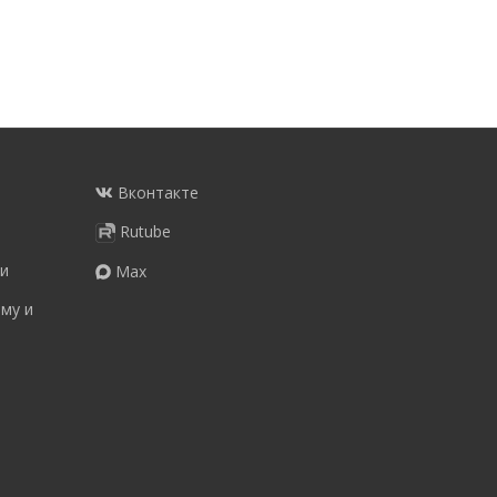
Вконтакте
Rutube
и
Max
му и