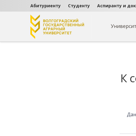
Абитуриенту
Студенту
Аспиранту и до
Универси
Страница не найде
К 
Дан