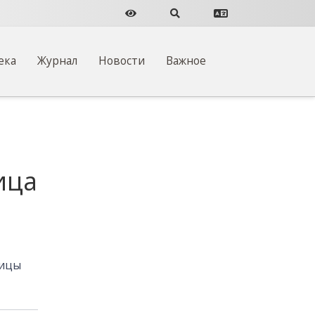
Версия для слабовидящих
Поиск по сайту
Перевести сайт
ека
Журнал
Новости
Важное
ица
ницы