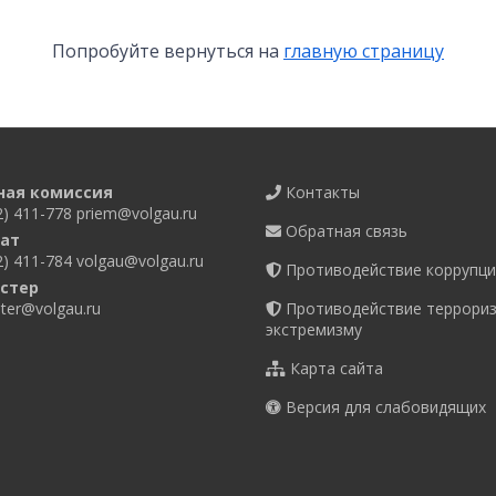
Попробуйте вернуться на
главную страницу
ная комиссия
Контакты
2) 411-778
priem@volgau.ru
Обратная связь
ат
2) 411-784
volgau@volgau.ru
Противодействие коррупци
стер
er@volgau.ru
Противодействие террориз
экстремизму
Карта сайта
Версия для слабовидящих