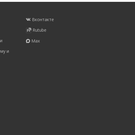
Вконтакте
Rutube
и
Max
му и