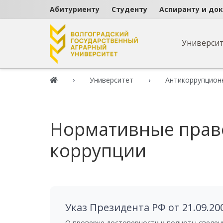
Абитуриенту
Студенту
Аспиранту и до
Универси
Университет
Антикоррупцион
Нормативные право
коррупции
Документы
Указ Президента РФ от 21.09.2009
О проверке достоверности и полноты сведе