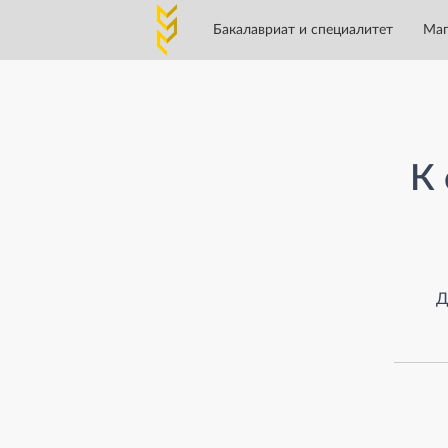
Бакалавриат и специалитет
Маг
Страница не найден
К 
Д