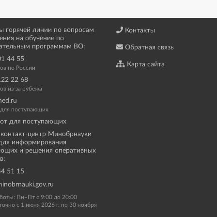
ы горячей линии по вопросам
Контакты
ения на обучение по
ательным программам ВО:
Обратная связь
01 44 55
Карта сайта
ков по России
122 22 68
ов из-за рубежа
ned.ru
а для поступающих
от для поступающих
контакт-центр Минобрнауки
для информирования
ющих и решения оперативных
в:
44 51 15
inobrnauki.gov.ru
боты: Пн–Пт с 9:00 до 20:00
точно с 1 июня 2026 г. по 30 ноября