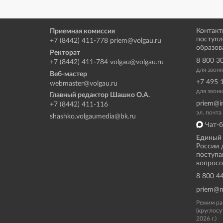
Контакт
Приемная комиссия
поступл
+7 (8442) 411-778
priem@volgau.ru
образов
Ректорат
8 800 3
+7 (8442) 411-784
volgau@volgau.ru
для звон
Веб-мастер
+7 495 
webmaster@volgau.ru
для звонк
Главный редактор Шашко О.А.
priem@i
+7 (8442) 411-116
эл. почт
shashko.volgaumedia@bk.ru
Чат-б
Единый 
России 
поступа
вопросо
8 800 4
priem@m
Режим ра
(круглосу
2026 г.)