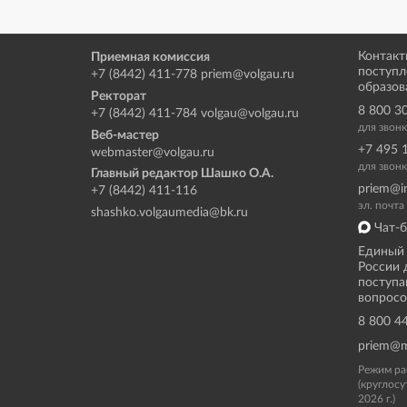
Контакт
Приемная комиссия
поступл
+7 (8442) 411-778
priem@volgau.ru
образов
Ректорат
8 800 3
+7 (8442) 411-784
volgau@volgau.ru
для звон
Веб-мастер
+7 495 
webmaster@volgau.ru
для звонк
Главный редактор Шашко О.А.
priem@i
+7 (8442) 411-116
эл. почт
shashko.volgaumedia@bk.ru
Чат-б
Единый 
России 
поступа
вопросо
8 800 4
priem@m
Режим ра
(круглосу
2026 г.)