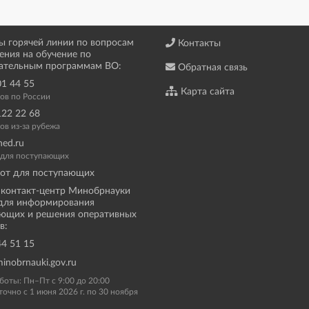
ы горячей линии по вопросам
Контакты
ения на обучение по
ательным программам ВО:
Обратная связь
01 44 55
Карта сайта
ков по России
122 22 68
ов из-за рубежа
ned.ru
а для поступающих
от для поступающих
контакт-центр Минобрнауки
для информирования
ющих и решения оперативных
в:
44 51 15
inobrnauki.gov.ru
боты: Пн–Пт с 9:00 до 20:00
точно с 1 июня 2026 г. по 30 ноября