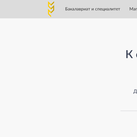
Бакалавриат и специалитет
Маг
Страница не найден
К 
Д